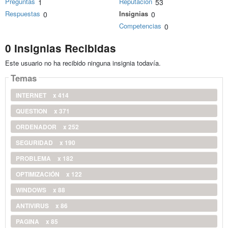
Preguntas
Reputación
1
53
Respuestas
Insignias
0
0
Competencias
0
0 Insignias Recibidas
Este usuario no ha recibido ninguna insignia todavía.
Temas
INTERNET
x 414
QUESTION
x 371
ORDENADOR
x 252
SEGURIDAD
x 190
PROBLEMA
x 182
OPTIMIZACIÓN
x 122
WINDOWS
x 88
ANTIVIRUS
x 86
PAGINA
x 85