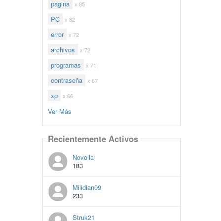
pagina
x 85
PC
x 82
error
x 72
archivos
x 72
programas
x 71
contraseña
x 67
xp
x 66
Ver Más
Recientemente Activos
Novolla
183
Milidian09
233
Struk21