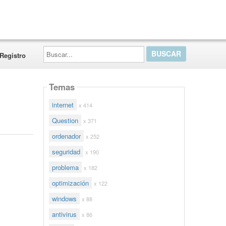
Buscar...
Registro
Temas
internet
x 414
Question
x 371
ordenador
x 252
seguridad
x 190
problema
x 182
optimización
x 122
windows
x 88
antivirus
x 86