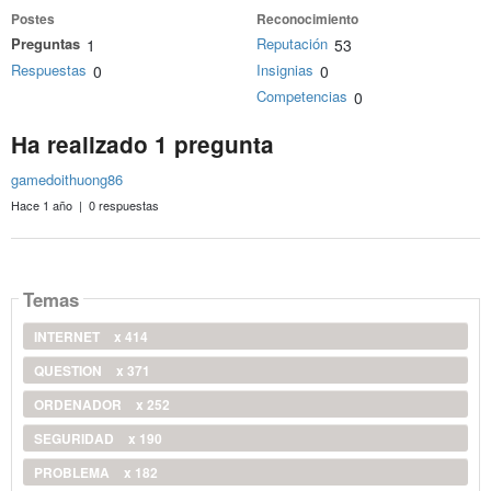
Postes
Reconocimiento
Preguntas
Reputación
1
53
Respuestas
Insignias
0
0
Competencias
0
Ha realizado 1 pregunta
gamedoithuong86
Hace 1 año | 0 respuestas
Temas
INTERNET
x 414
QUESTION
x 371
ORDENADOR
x 252
SEGURIDAD
x 190
PROBLEMA
x 182