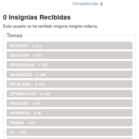
Competencias
0
0 Insignias Recibidas
Este usuario no ha recibido ninguna insignia todavía.
Temas
INTERNET
x 414
QUESTION
x 371
ORDENADOR
x 252
SEGURIDAD
x 190
PROBLEMA
x 182
OPTIMIZACIÓN
x 122
WINDOWS
x 88
ANTIVIRUS
x 86
PAGINA
x 85
PC
x 82