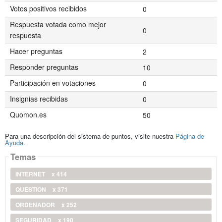
Votos positivos recibidos
0
Respuesta votada como mejor
0
respuesta
Hacer preguntas
2
Responder preguntas
10
Participación en votaciones
0
Insignias recibidas
0
Quomon.es
50
Para una descripción del sistema de puntos, visite nuestra
Página de
Ayuda
.
Temas
INTERNET
x 414
QUESTION
x 371
ORDENADOR
x 252
SEGURIDAD
x 190