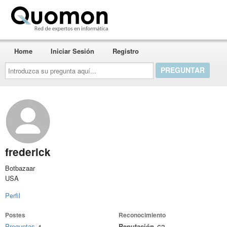
Quomon.es
Home
Iniciar Sesión
Registro
Introduzca
su
pregunta
aquí...
frederick
Botbazaar
USA
Perfil
Postes
Reconocimiento
Preguntas
Reputación