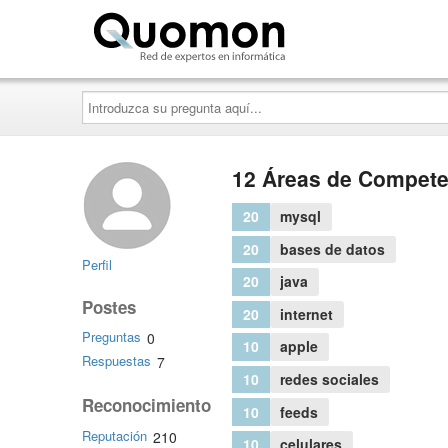
Quomon.es
Introduzca
su
pregunta
aquí...
12 Áreas de Compete
20
mysql
20
bases de datos
Perfil
20
java
Postes
20
internet
Preguntas
0
10
apple
Respuestas
7
10
redes sociales
Reconocimiento
10
feeds
Reputación
210
10
celulares