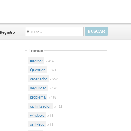
Buscar...
Registro
Temas
internet
x 414
Question
x 371
ordenador
x 252
seguridad
x 190
problema
x 182
optimización
x 122
windows
x 88
antivirus
x 86