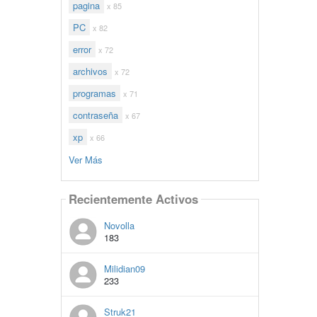
pagina
x 85
PC
x 82
error
x 72
archivos
x 72
programas
x 71
contraseña
x 67
xp
x 66
Ver Más
Recientemente Activos
Novolla
183
Milidian09
233
Struk21