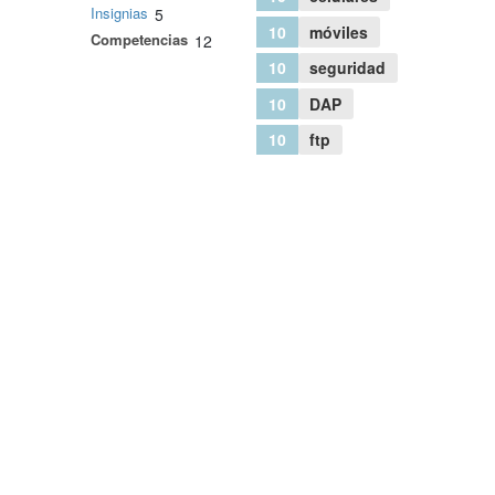
Insignias
5
10
móviles
Competencias
12
10
seguridad
10
DAP
10
ftp