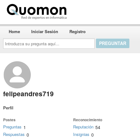
Quomon.es
Home
Iniciar Sesión
Registro
Introduzca
su
pregunta
aquí...
felipeandres719
Perfil
Postes
Reconocimiento
Preguntas
Reputación
1
54
Respuestas
Insignias
0
0