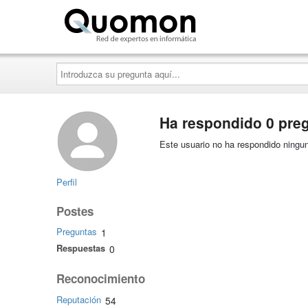
Quomon.es
Introduzca
su
pregunta
aquí...
Ha respondido 0 pre
Este usuario no ha respondido ningun
Perfil
Postes
Preguntas
1
Respuestas
0
Reconocimiento
Reputación
54