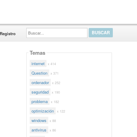
Buscar...
Registro
Temas
internet
x 414
Question
x 371
ordenador
x 252
seguridad
x 190
problema
x 182
optimización
x 122
windows
x 88
antivirus
x 86