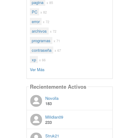
pagina
x 85
PC
x 82
error
x 72
archivos
x 72
programas
x 71
contraseña
x 67
xp
x 66
Ver Más
Recientemente Activos
Novolla
183
Milidian09
233
Struk21