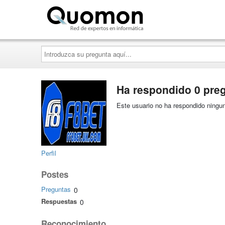
Quomon.es
Introduzca
su
pregunta
aquí...
Ha respondido 0 pre
Este usuario no ha respondido ningun
Perfil
Postes
Preguntas
0
Respuestas
0
Reconocimiento