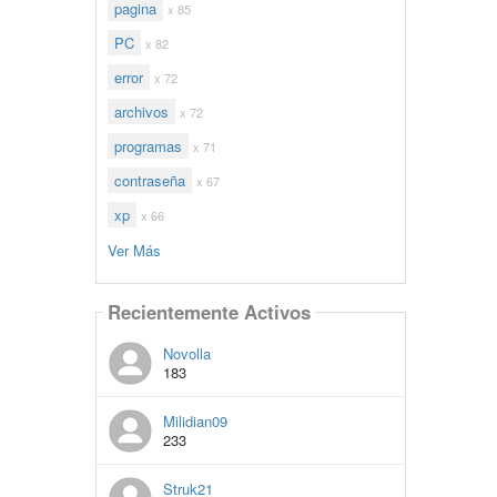
pagina
x 85
PC
x 82
error
x 72
archivos
x 72
programas
x 71
contraseña
x 67
xp
x 66
Ver Más
Recientemente Activos
Novolla
183
Milidian09
233
Struk21