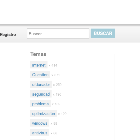
Buscar...
Registro
Temas
internet
x 414
Question
x 371
ordenador
x 252
seguridad
x 190
problema
x 182
optimización
x 122
windows
x 88
antivirus
x 86