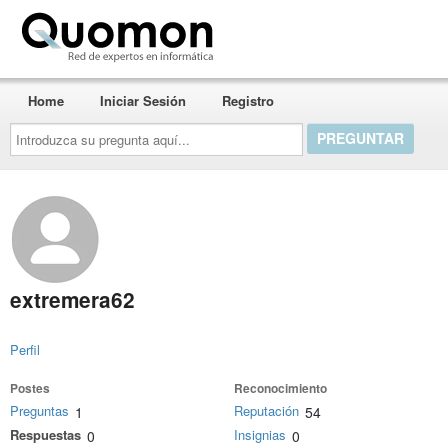
Quomon.es
Home
Iniciar Sesión
Registro
Introduzca
su
pregunta
aquí...
extremera62
Perfil
Postes
Reconocimiento
Preguntas
Reputación
1
54
Respuestas
Insignias
0
0