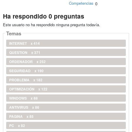
Competencias
0
Ha respondido 0 preguntas
Este usuario no ha respondido ninguna pregunta todavía.
Temas
INTERNET
x 414
QUESTION
x 371
ORDENADOR
x 252
SEGURIDAD
x 190
PROBLEMA
x 182
OPTIMIZACIÓN
x 122
WINDOWS
x 88
ANTIVIRUS
x 86
PAGINA
x 85
PC
x 82