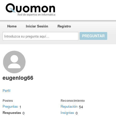
Quomon.es
Home
Iniciar Sesión
Registro
Introduzca
su
pregunta
aquí...
eugeniog66
Perfil
Postes
Reconocimiento
Preguntas
Reputación
1
54
Respuestas
Insignias
0
0