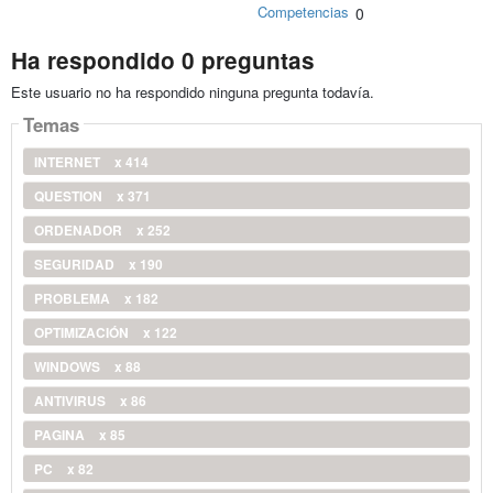
Competencias
0
Ha respondido 0 preguntas
Este usuario no ha respondido ninguna pregunta todavía.
Temas
INTERNET
x 414
QUESTION
x 371
ORDENADOR
x 252
SEGURIDAD
x 190
PROBLEMA
x 182
OPTIMIZACIÓN
x 122
WINDOWS
x 88
ANTIVIRUS
x 86
PAGINA
x 85
PC
x 82