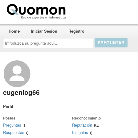
Quomon.es
Home
Iniciar Sesión
Registro
Introduzca
su
pregunta
aquí...
eugeniog66
Perfil
Postes
Reconocimiento
Preguntas
Reputación
1
54
Respuestas
Insignias
0
0