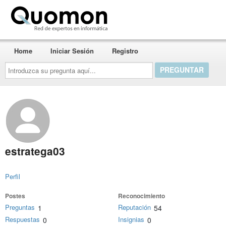
Quomon.es
Home
Iniciar Sesión
Registro
Introduzca
su
pregunta
aquí...
estratega03
Perfil
Postes
Reconocimiento
Preguntas
Reputación
1
54
Respuestas
Insignias
0
0