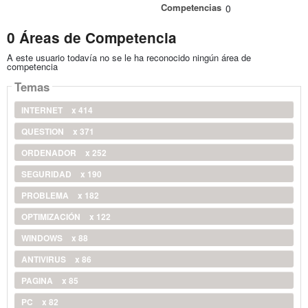
Competencias
0
0 Áreas de Competencia
A este usuario todavía no se le ha reconocido ningún área de
competencia
Temas
INTERNET
x 414
QUESTION
x 371
ORDENADOR
x 252
SEGURIDAD
x 190
PROBLEMA
x 182
OPTIMIZACIÓN
x 122
WINDOWS
x 88
ANTIVIRUS
x 86
PAGINA
x 85
PC
x 82