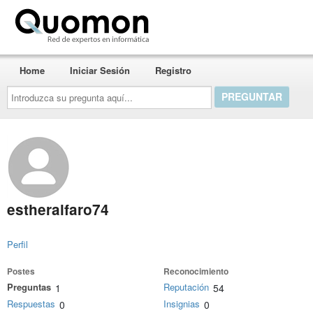
Quomon.es
Home
Iniciar Sesión
Registro
Introduzca
su
pregunta
aquí...
estheralfaro74
Perfil
Postes
Reconocimiento
Preguntas
Reputación
1
54
Respuestas
Insignias
0
0