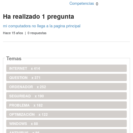
Competencias
0
Ha realizado 1 pregunta
mi computadora no llega a la pagina principal
Hace 15 años | 0 respuestas
Temas
INTERNET
x 414
QUESTION
x 371
ORDENADOR
x 252
SEGURIDAD
x 190
PROBLEMA
x 182
OPTIMIZACIÓN
x 122
WINDOWS
x 88
ANTIVIRUS
x 86