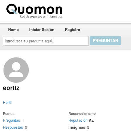
Quomon.es
Home
Iniciar Sesión
Registro
Introduzca
su
pregunta
aquí...
eortiz
Perfil
Postes
Reconocimiento
Preguntas
Reputación
1
54
Respuestas
Insignias
0
0