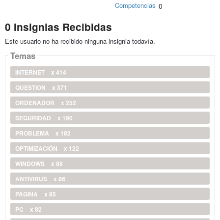
Competencias
0
0 Insignias Recibidas
Este usuario no ha recibido ninguna insignia todavía.
Temas
INTERNET
x 414
QUESTION
x 371
ORDENADOR
x 252
SEGURIDAD
x 190
PROBLEMA
x 182
OPTIMIZACIÓN
x 122
WINDOWS
x 88
ANTIVIRUS
x 86
PAGINA
x 85
PC
x 82