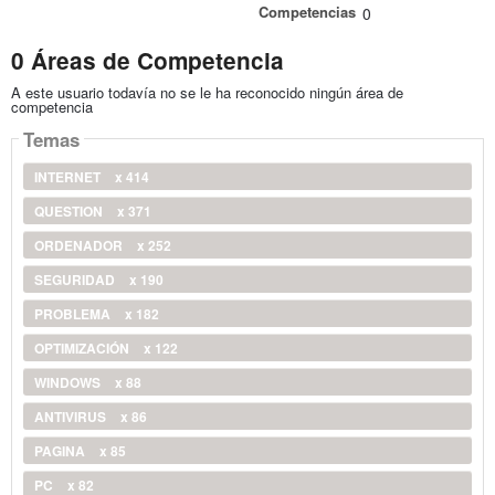
Competencias
0
0 Áreas de Competencia
A este usuario todavía no se le ha reconocido ningún área de
competencia
Temas
INTERNET
x 414
QUESTION
x 371
ORDENADOR
x 252
SEGURIDAD
x 190
PROBLEMA
x 182
OPTIMIZACIÓN
x 122
WINDOWS
x 88
ANTIVIRUS
x 86
PAGINA
x 85
PC
x 82