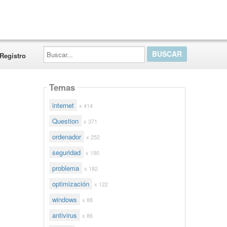
Buscar...
Registro
Temas
internet
x 414
Question
x 371
ordenador
x 252
seguridad
x 190
problema
x 182
optimización
x 122
windows
x 88
antivirus
x 86