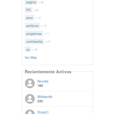
pagina
x 85
PC
x 82
error
x 72
archivos
x 72
programas
x 71
contraseña
x 67
xp
x 66
Ver Más
Recientemente Activos
Novolla
183
Milidian09
233
Struk21