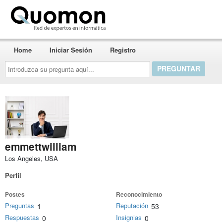
Quomon.es
Home
Iniciar Sesión
Registro
Introduzca
su
pregunta
aquí...
emmettwilliam
Los Angeles, USA
Perfil
Postes
Reconocimiento
Preguntas
Reputación
1
53
Respuestas
Insignias
0
0