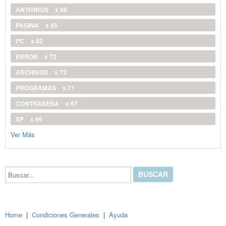
ANTIVIRUS
x 86
PAGINA
x 85
PC
x 82
ERROR
x 72
ARCHIVOS
x 72
PROGRAMAS
x 71
CONTRASEÑA
x 67
XP
x 66
Ver Más
Buscar...
Home
|
Condiciones Generales
|
Ayuda