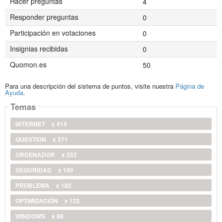
Hacer preguntas
4
Responder preguntas
0
Participación en votaciones
0
Insignias recibidas
0
Quomon.es
50
Para una descripción del sistema de puntos, visite nuestra
Página de
Ayuda
.
Temas
INTERNET
x 414
QUESTION
x 371
ORDENADOR
x 252
SEGURIDAD
x 190
PROBLEMA
x 182
OPTIMIZACIÓN
x 122
WINDOWS
x 88