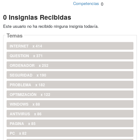
Competencias
0
0 Insignias Recibidas
Este usuario no ha recibido ninguna insignia todavía.
Temas
INTERNET
x 414
QUESTION
x 371
ORDENADOR
x 252
SEGURIDAD
x 190
PROBLEMA
x 182
OPTIMIZACIÓN
x 122
WINDOWS
x 88
ANTIVIRUS
x 86
PAGINA
x 85
PC
x 82