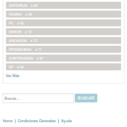
ANTIVIRUS
x 86
PAGINA
x 85
PC
x 82
ERROR
x 72
ARCHIVOS
x 72
PROGRAMAS
x 71
CONTRASEÑA
x 67
XP
x 66
Ver Más
Buscar...
Home
|
Condiciones Generales
|
Ayuda