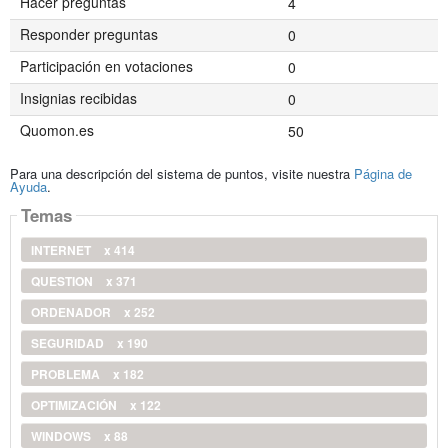
Hacer preguntas
4
Responder preguntas
0
Participación en votaciones
0
Insignias recibidas
0
Quomon.es
50
Para una descripción del sistema de puntos, visite nuestra
Página de
Ayuda
.
Temas
INTERNET
x 414
QUESTION
x 371
ORDENADOR
x 252
SEGURIDAD
x 190
PROBLEMA
x 182
OPTIMIZACIÓN
x 122
WINDOWS
x 88