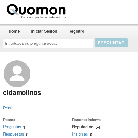
Quomon.es
Home
Iniciar Sesión
Registro
Introduzca
su
pregunta
aquí...
eldamolinos
Perfil
Postes
Reconocimiento
Preguntas
Reputación
1
54
Respuestas
Insignias
0
0