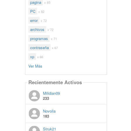
pagina
x 85
PC
x 82
error
x 72
archivos
x 72
programas
x 71
contraseña
x 67
xp
x 66
Ver Más
Recientemente Activos
Milidian09
233
Novolla
183
Struk21