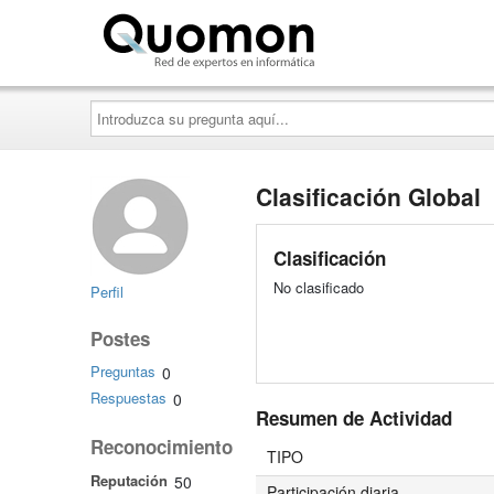
Quomon.es
Introduzca
su
pregunta
aquí...
Clasificación Global
Clasificación
No clasificado
Perfil
Postes
Preguntas
0
Respuestas
0
Resumen de Actividad
Reconocimiento
TIPO
Reputación
50
Participación diaria