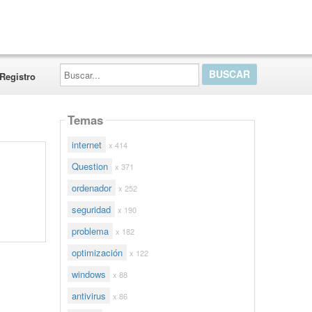
Buscar...
Registro
Temas
internet
x 414
Question
x 371
ordenador
x 252
seguridad
x 190
problema
x 182
optimización
x 122
windows
x 88
antivirus
x 86