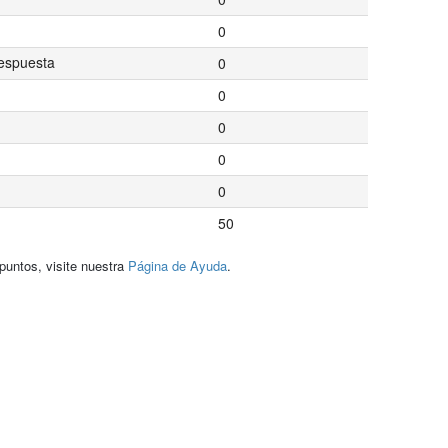
0
espuesta
0
0
0
0
0
50
puntos, visite nuestra
Página de Ayuda
.