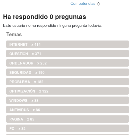
Competencias
0
Ha respondido 0 preguntas
Este usuario no ha respondido ninguna pregunta todavía.
Temas
INTERNET
x 414
QUESTION
x 371
ORDENADOR
x 252
SEGURIDAD
x 190
PROBLEMA
x 182
OPTIMIZACIÓN
x 122
WINDOWS
x 88
ANTIVIRUS
x 86
PAGINA
x 85
PC
x 82