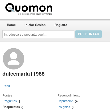
Quomon.es
Home
Iniciar Sesión
Registro
Introduzca
su
pregunta
aquí...
dulcemaria11988
Perfil
Postes
Reconocimiento
Preguntas
Reputación
1
54
Respuestas
Insignias
0
0