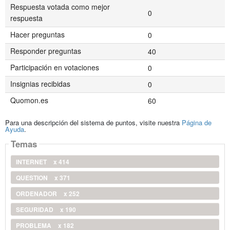
Respuesta votada como mejor
0
respuesta
Hacer preguntas
0
Responder preguntas
40
Participación en votaciones
0
Insignias recibidas
0
Quomon.es
60
Para una descripción del sistema de puntos, visite nuestra
Página de
Ayuda
.
Temas
INTERNET
x 414
QUESTION
x 371
ORDENADOR
x 252
SEGURIDAD
x 190
PROBLEMA
x 182