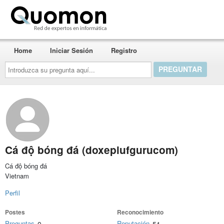
Quomon.es
Home
Iniciar Sesión
Registro
Introduzca
su
pregunta
aquí...
Cá độ bóng đá (doxepiufgurucom)
Cá độ bóng đá
Vietnam
Perfil
Postes
Reconocimiento
Preguntas
Reputación