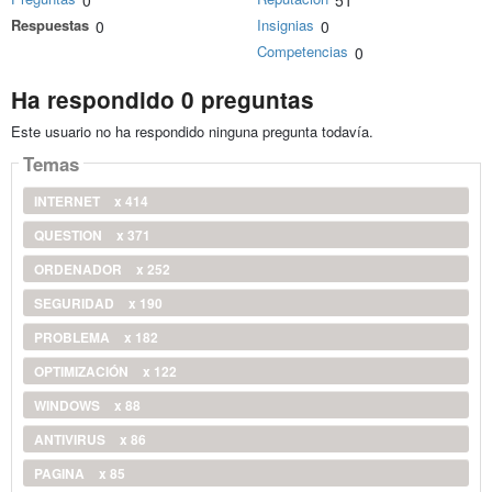
0
51
Respuestas
Insignias
0
0
Competencias
0
Ha respondido 0 preguntas
Este usuario no ha respondido ninguna pregunta todavía.
Temas
INTERNET
x 414
QUESTION
x 371
ORDENADOR
x 252
SEGURIDAD
x 190
PROBLEMA
x 182
OPTIMIZACIÓN
x 122
WINDOWS
x 88
ANTIVIRUS
x 86
PAGINA
x 85