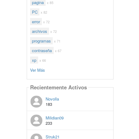
pagina
x 85
PC
x 82
error
x 72
archivos
x 72
programas
x 71
contraseña
x 67
xp
x 66
Ver Más
Recientemente Activos
Novolla
183
Milidian09
233
Struk21