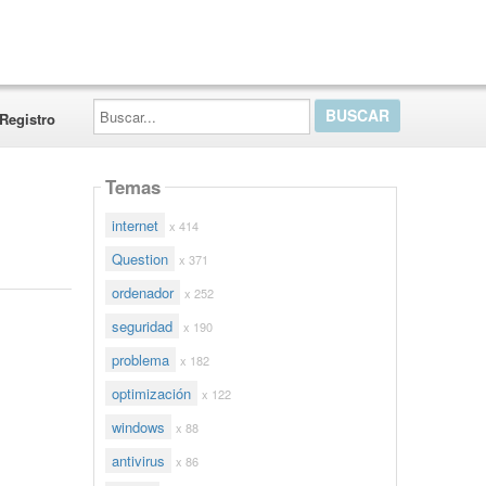
Buscar...
Registro
Temas
internet
x 414
Question
x 371
ordenador
x 252
seguridad
x 190
problema
x 182
optimización
x 122
windows
x 88
antivirus
x 86