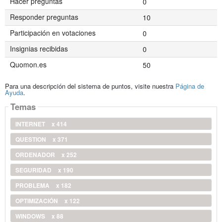
Hacer preguntas
0
Responder preguntas
10
Participación en votaciones
0
Insignias recibidas
0
Quomon.es
50
Para una descripción del sistema de puntos, visite nuestra
Página de
Ayuda
.
Temas
INTERNET
x 414
QUESTION
x 371
ORDENADOR
x 252
SEGURIDAD
x 190
PROBLEMA
x 182
OPTIMIZACIÓN
x 122
WINDOWS
x 88