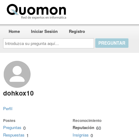
Quomon.es
Home
Iniciar Sesión
Registro
Introduzca
su
pregunta
aquí...
dohkox10
Perfil
Postes
Reconocimiento
Preguntas
Reputación
0
60
Respuestas
Insignias
1
0