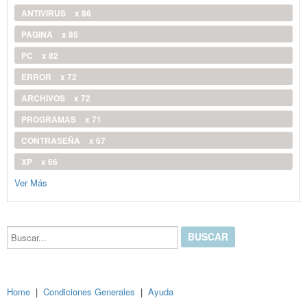
ANTIVIRUS
x 86
PAGINA
x 85
PC
x 82
ERROR
x 72
ARCHIVOS
x 72
PROGRAMAS
x 71
CONTRASEÑA
x 67
XP
x 66
Ver Más
Buscar...
Home
|
Condiciones Generales
|
Ayuda