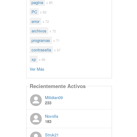
pagina
x 85
PC
x 82
error
x 72
archivos
x 72
programas
x 71
contraseña
x 67
xp
x 66
Ver Más
Recientemente Activos
Milidian09
233
Novolla
183
Struk21