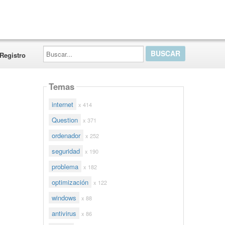
Buscar...
Registro
Temas
internet
x 414
Question
x 371
ordenador
x 252
seguridad
x 190
problema
x 182
optimización
x 122
windows
x 88
antivirus
x 86