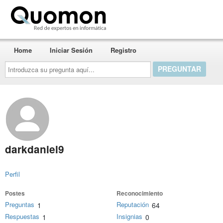
Quomon.es
Home
Iniciar Sesión
Registro
Introduzca
su
pregunta
aquí...
darkdaniel9
Perfil
Postes
Reconocimiento
Preguntas
Reputación
1
64
Respuestas
Insignias
1
0