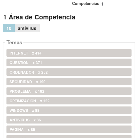
Competencias
1
1 Área de Competencia
10
antivirus
Temas
INTERNET
x 414
QUESTION
x 371
ORDENADOR
x 252
SEGURIDAD
x 190
PROBLEMA
x 182
OPTIMIZACIÓN
x 122
WINDOWS
x 88
ANTIVIRUS
x 86
PAGINA
x 85