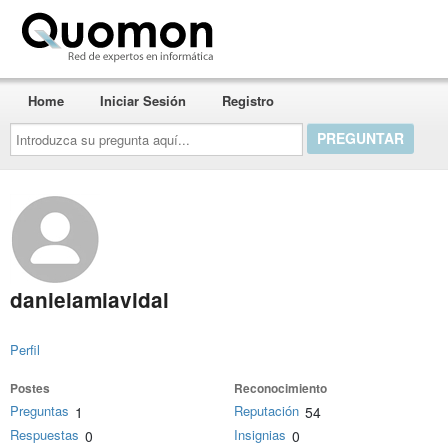
Quomon.es
Home
Iniciar Sesión
Registro
Introduzca
su
pregunta
aquí...
danielamiavidal
Perfil
Postes
Reconocimiento
Preguntas
Reputación
1
54
Respuestas
Insignias
0
0