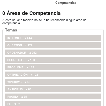
Competencias
0
0 Áreas de Competencia
A este usuario todavía no se le ha reconocido ningún área de
competencia
Temas
INTERNET
x 414
QUESTION
x 371
ORDENADOR
x 252
SEGURIDAD
x 190
PROBLEMA
x 182
OPTIMIZACIÓN
x 122
WINDOWS
x 88
ANTIVIRUS
x 86
PAGINA
x 85
PC
x 82