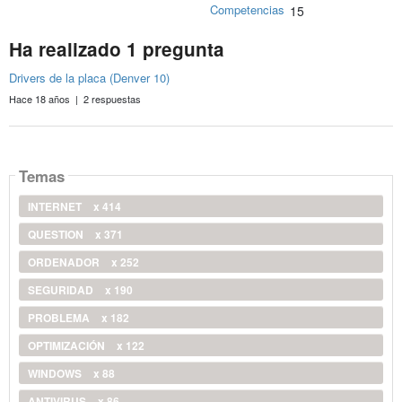
Competencias
15
Ha realizado 1 pregunta
Drivers de la placa (Denver 10)
Hace 18 años | 2 respuestas
Temas
INTERNET
x 414
QUESTION
x 371
ORDENADOR
x 252
SEGURIDAD
x 190
PROBLEMA
x 182
OPTIMIZACIÓN
x 122
WINDOWS
x 88
ANTIVIRUS
x 86