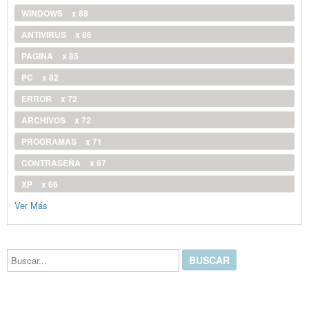
WINDOWS
x 88
ANTIVIRUS
x 86
PAGINA
x 85
PC
x 82
ERROR
x 72
ARCHIVOS
x 72
PROGRAMAS
x 71
CONTRASEÑA
x 67
XP
x 66
Ver Más
Buscar...