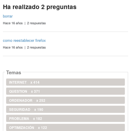
Ha realizado 2 preguntas
borrar
Hace 16 años | 2 respuestas
como reestablecer firefox
Hace 16 años | 2 respuestas
Temas
INTERNET
x 414
QUESTION
x 371
ORDENADOR
x 252
SEGURIDAD
x 190
PROBLEMA
x 182
OPTIMIZACIÓN
x 122