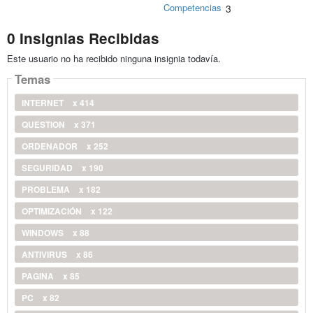
Competencias
3
0 Insignias Recibidas
Este usuario no ha recibido ninguna insignia todavía.
Temas
INTERNET
x 414
QUESTION
x 371
ORDENADOR
x 252
SEGURIDAD
x 190
PROBLEMA
x 182
OPTIMIZACIÓN
x 122
WINDOWS
x 88
ANTIVIRUS
x 86
PAGINA
x 85
PC
x 82