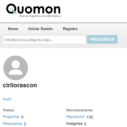
Quomon.es
Home
Iniciar Sesión
Registro
Introduzca
su
pregunta
aquí...
cirilorascon
Perfil
Postes
Reconocimiento
Preguntas
Reputación
0
132
Respuestas
Insignias
2
0