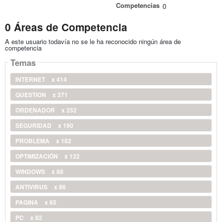
Competencias
0
0 Áreas de Competencia
A este usuario todavía no se le ha reconocido ningún área de
competencia
Temas
INTERNET
x 414
QUESTION
x 371
ORDENADOR
x 252
SEGURIDAD
x 190
PROBLEMA
x 182
OPTIMIZACIÓN
x 122
WINDOWS
x 88
ANTIVIRUS
x 86
PAGINA
x 85
PC
x 82