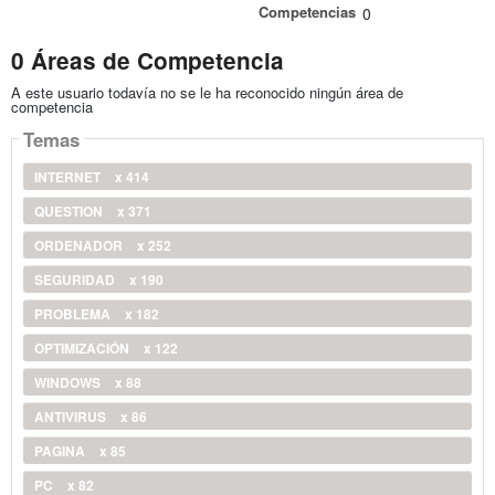
Competencias
0
0 Áreas de Competencia
A este usuario todavía no se le ha reconocido ningún área de
competencia
Temas
INTERNET
x 414
QUESTION
x 371
ORDENADOR
x 252
SEGURIDAD
x 190
PROBLEMA
x 182
OPTIMIZACIÓN
x 122
WINDOWS
x 88
ANTIVIRUS
x 86
PAGINA
x 85
PC
x 82