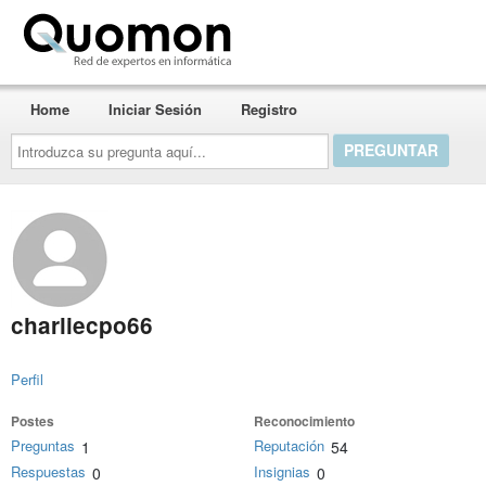
Quomon.es
Home
Iniciar Sesión
Registro
Introduzca
su
pregunta
aquí...
charliecpo66
Perfil
Postes
Reconocimiento
Preguntas
Reputación
1
54
Respuestas
Insignias
0
0