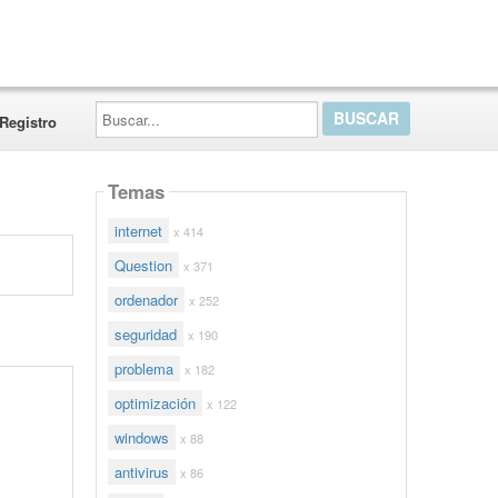
Buscar...
Registro
Temas
internet
x 414
Question
x 371
ordenador
x 252
seguridad
x 190
problema
x 182
optimización
x 122
windows
x 88
antivirus
x 86