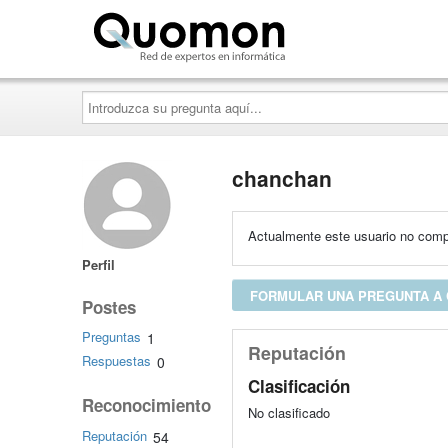
Quomon.es
Introduzca
su
pregunta
aquí...
chanchan
Actualmente este usuario no compa
Perfil
FORMULAR UNA PREGUNTA A
Postes
Preguntas
1
Reputación
Respuestas
0
Clasificación
Reconocimiento
No clasificado
Reputación
54