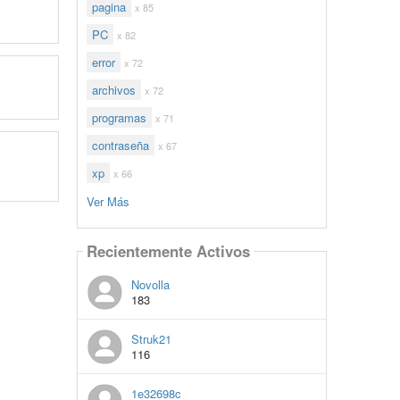
pagina
x 85
PC
x 82
error
x 72
archivos
x 72
programas
x 71
contraseña
x 67
xp
x 66
Ver Más
Recientemente Activos
Novolla
183
Struk21
116
1e32698c