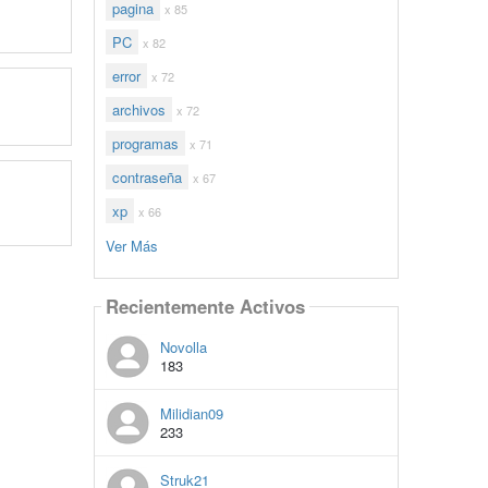
pagina
x 85
PC
x 82
error
x 72
archivos
x 72
programas
x 71
contraseña
x 67
xp
x 66
Ver Más
Recientemente Activos
Novolla
183
Milidian09
233
Struk21