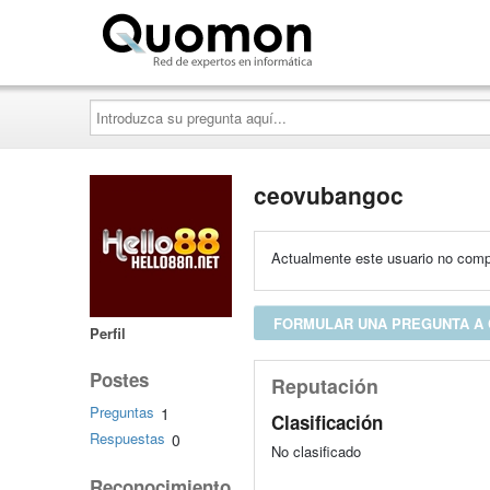
Quomon.es
Introduzca
su
pregunta
aquí...
ceovubangoc
Actualmente este usuario no compa
FORMULAR UNA PREGUNTA A
Perfil
Postes
Reputación
Preguntas
1
Clasificación
Respuestas
0
No clasificado
Reconocimiento