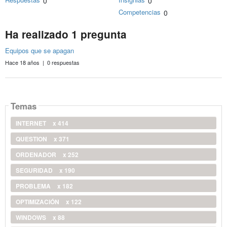
0
0
Competencias
0
Ha realizado 1 pregunta
Equipos que se apagan
Hace 18 años | 0 respuestas
Temas
INTERNET
x 414
QUESTION
x 371
ORDENADOR
x 252
SEGURIDAD
x 190
PROBLEMA
x 182
OPTIMIZACIÓN
x 122
WINDOWS
x 88