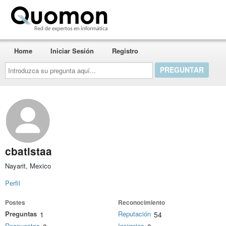
Quomon.es
Home
Iniciar Sesión
Registro
Introduzca
su
pregunta
aquí...
cbatistaa
Nayarit, Mexico
Perfil
Postes
Reconocimiento
Preguntas
Reputación
1
54
Respuestas
Insignias