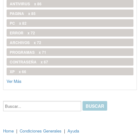
ANTIVIRUS
x 86
PAGINA
x 85
PC
x 82
ERROR
x 72
ARCHIVOS
x 72
PROGRAMAS
x 71
CONTRASEÑA
x 67
XP
x 66
Ver Más
Buscar...
Home
|
Condiciones Generales
|
Ayuda