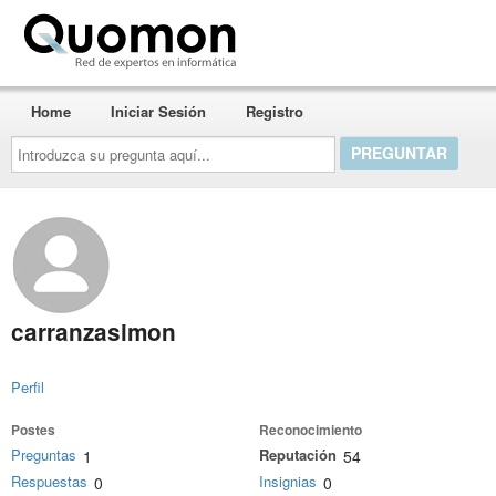
Quomon.es
Home
Iniciar Sesión
Registro
Introduzca
su
pregunta
aquí...
carranzasimon
Perfil
Postes
Reconocimiento
Preguntas
Reputación
1
54
Respuestas
Insignias
0
0