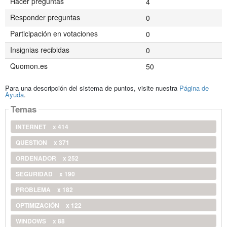
Hacer preguntas
4
Responder preguntas
0
Participación en votaciones
0
Insignias recibidas
0
Quomon.es
50
Para una descripción del sistema de puntos, visite nuestra
Página de
Ayuda
.
Temas
INTERNET
x 414
QUESTION
x 371
ORDENADOR
x 252
SEGURIDAD
x 190
PROBLEMA
x 182
OPTIMIZACIÓN
x 122
WINDOWS
x 88