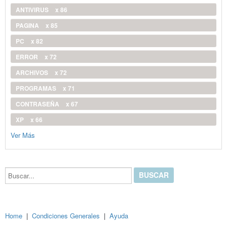
ANTIVIRUS
x 86
PAGINA
x 85
PC
x 82
ERROR
x 72
ARCHIVOS
x 72
PROGRAMAS
x 71
CONTRASEÑA
x 67
XP
x 66
Ver Más
Buscar...
Home
|
Condiciones Generales
|
Ayuda