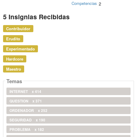
Competencias
2
5 Insignias Recibidas
Contribuidor
Erudito
Experimentado
Hardcore
Maestro
Temas
INTERNET
x 414
QUESTION
x 371
ORDENADOR
x 252
SEGURIDAD
x 190
PROBLEMA
x 182