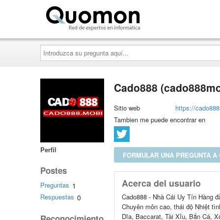
Quomon.es
Introduzca
su
pregunta
aquí...
Cado888 (cado888mo
Sitio web
https://cado888
Tambien me puede encontrar en
Perfil
FORMULAR UNA PREGUNTA A 
Postes
Acerca del usuario
Preguntas
1
Cado888 - Nhà Cái Uy Tín Hàng đầ
Respuestas
0
Chuyên môn cao, thái độ Nhiệt tì
Dĩa, Baccarat, Tài Xỉu, Bắn Cá, 
Reconocimiento