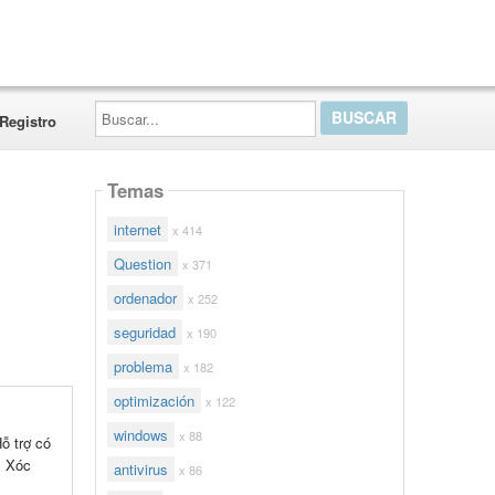
Buscar...
Registro
Temas
internet
x 414
Question
x 371
ordenador
x 252
seguridad
x 190
problema
x 182
optimización
x 122
windows
x 88
ỗ trợ có
, Xóc
antivirus
x 86