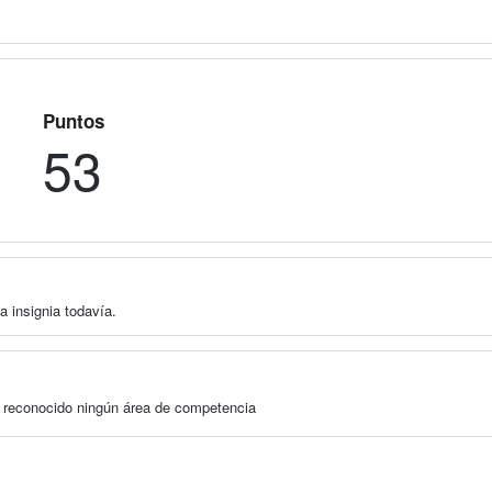
Puntos
53
a insignia todavía.
a reconocido ningún área de competencia