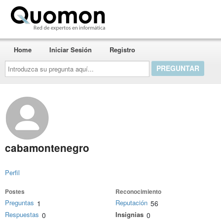
Quomon.es
Home
Iniciar Sesión
Registro
Introduzca
su
pregunta
aquí...
cabamontenegro
Perfil
Postes
Reconocimiento
Preguntas
Reputación
1
56
Respuestas
Insignias
0
0