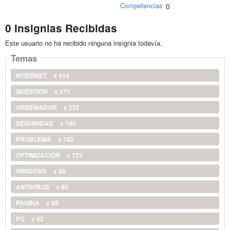
Competencias
0
0 Insignias Recibidas
Este usuario no ha recibido ninguna insignia todavía.
Temas
INTERNET
x 414
QUESTION
x 371
ORDENADOR
x 252
SEGURIDAD
x 190
PROBLEMA
x 182
OPTIMIZACIÓN
x 122
WINDOWS
x 88
ANTIVIRUS
x 86
PAGINA
x 85
PC
x 82