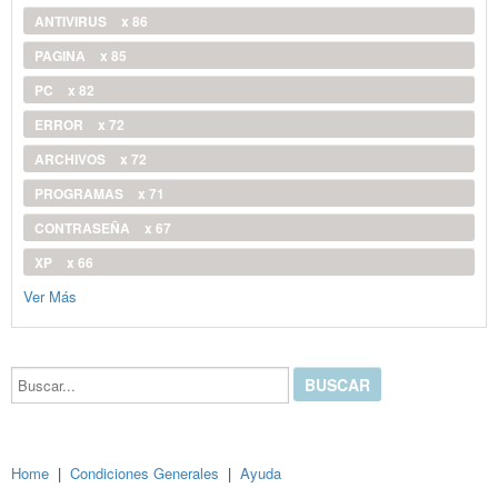
ANTIVIRUS
x 86
PAGINA
x 85
PC
x 82
ERROR
x 72
ARCHIVOS
x 72
PROGRAMAS
x 71
CONTRASEÑA
x 67
XP
x 66
Ver Más
Buscar...
Home
|
Condiciones Generales
|
Ayuda