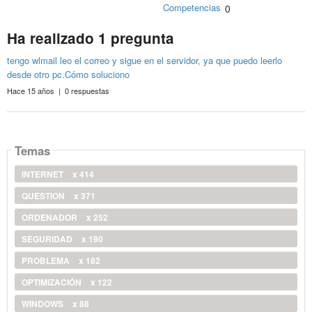
Competencias
0
Ha realizado 1 pregunta
tengo wlmail leo el correo y sigue en el servidor, ya que puedo leerlo
desde otro pc.Cómo soluciono
Hace 15 años | 0 respuestas
Temas
INTERNET
x 414
QUESTION
x 371
ORDENADOR
x 252
SEGURIDAD
x 190
PROBLEMA
x 182
OPTIMIZACIÓN
x 122
WINDOWS
x 88