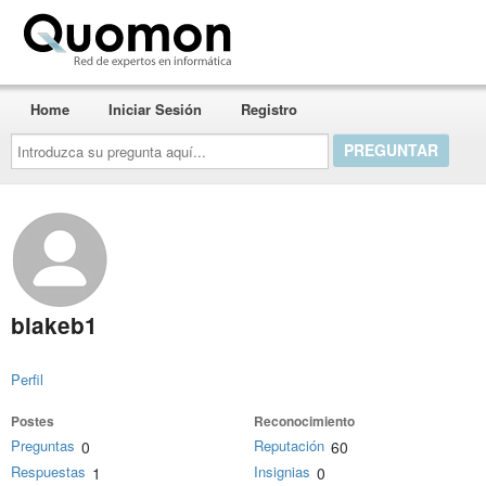
Quomon.es
Home
Iniciar Sesión
Registro
Introduzca
su
pregunta
aquí...
blakeb1
Perfil
Postes
Reconocimiento
Preguntas
Reputación
0
60
Respuestas
Insignias
1
0