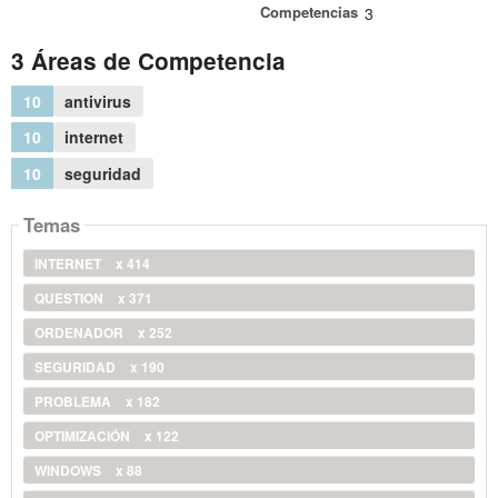
Competencias
3
3 Áreas de Competencia
10
antivirus
10
internet
10
seguridad
Temas
INTERNET
x 414
QUESTION
x 371
ORDENADOR
x 252
SEGURIDAD
x 190
PROBLEMA
x 182
OPTIMIZACIÓN
x 122
WINDOWS
x 88