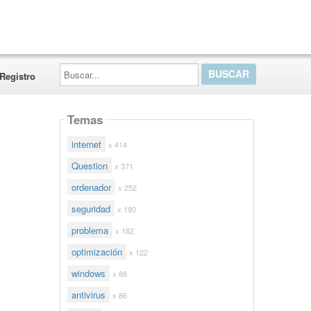
Buscar...
Registro
Temas
internet
x 414
Question
x 371
ordenador
x 252
seguridad
x 190
problema
x 182
optimización
x 122
windows
x 88
antivirus
x 86