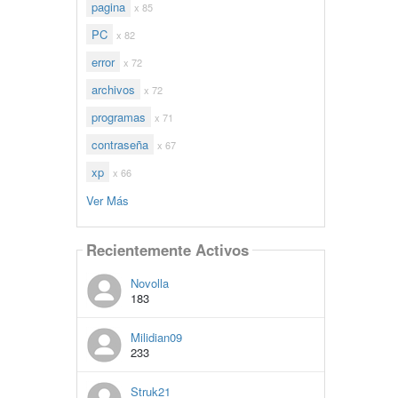
pagina
x 85
PC
x 82
error
x 72
archivos
x 72
programas
x 71
contraseña
x 67
xp
x 66
Ver Más
Recientemente Activos
Novolla
183
Milidian09
233
Struk21