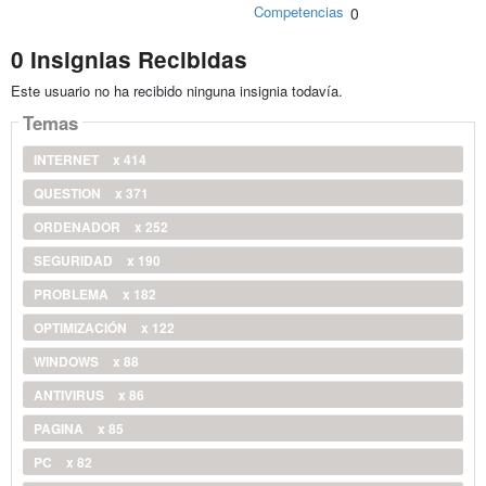
Competencias
0
0 Insignias Recibidas
Este usuario no ha recibido ninguna insignia todavía.
Temas
INTERNET
x 414
QUESTION
x 371
ORDENADOR
x 252
SEGURIDAD
x 190
PROBLEMA
x 182
OPTIMIZACIÓN
x 122
WINDOWS
x 88
ANTIVIRUS
x 86
PAGINA
x 85
PC
x 82