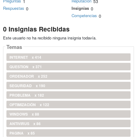
Preguntas
Reputación
1
53
Respuestas
Insignias
0
0
Competencias
0
0 Insignias Recibidas
Este usuario no ha recibido ninguna insignia todavía.
Temas
INTERNET
x 414
QUESTION
x 371
ORDENADOR
x 252
SEGURIDAD
x 190
PROBLEMA
x 182
OPTIMIZACIÓN
x 122
WINDOWS
x 88
ANTIVIRUS
x 86
PAGINA
x 85