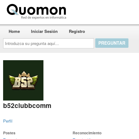
Quomon.es
Home
Iniciar Sesión
Registro
Introduzca
su
pregunta
aquí...
b52clubbcomm
Perfil
Postes
Reconocimiento