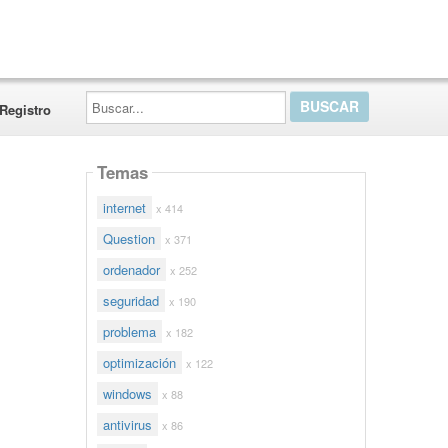
Buscar...
Registro
Temas
internet
x 414
Question
x 371
ordenador
x 252
seguridad
x 190
problema
x 182
optimización
x 122
windows
x 88
antivirus
x 86