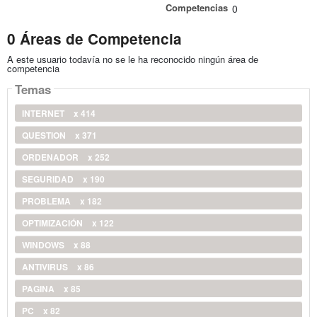
Competencias
0
0 Áreas de Competencia
A este usuario todavía no se le ha reconocido ningún área de
competencia
Temas
INTERNET
x 414
QUESTION
x 371
ORDENADOR
x 252
SEGURIDAD
x 190
PROBLEMA
x 182
OPTIMIZACIÓN
x 122
WINDOWS
x 88
ANTIVIRUS
x 86
PAGINA
x 85
PC
x 82