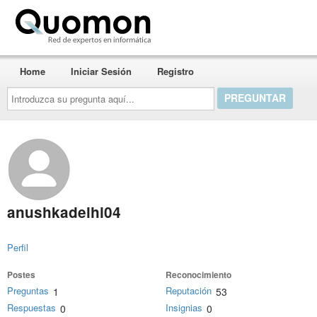
Quomon.es
Home
Iniciar Sesión
Registro
Introduzca
su
pregunta
aquí...
anushkadelhi04
Perfil
Postes
Reconocimiento
Preguntas
Reputación
1
53
Respuestas
Insignias
0
0