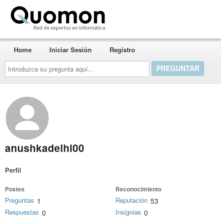
Quomon.es
Home
Iniciar Sesión
Registro
Introduzca
su
pregunta
aquí...
anushkadelhi00
Perfil
Postes
Reconocimiento
Preguntas
Reputación
1
53
Respuestas
Insignias
0
0